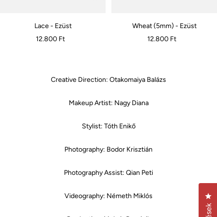
Lace - Ezüst
Wheat (5mm) - Ezüst
Akciós
Akciós
12.800 Ft
12.800 Ft
ár
ár
Creative Direction: Otakomaiya Balázs
Makeup Artist: Nagy Diana
Stylist: Tóth Enikő
Photography: Bodor Krisztián
Photography Assist: Qian Peti
Ka
Videography: Németh Miklós