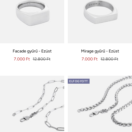
Facade gyűrű - Ezüst
Mirage gyűrű - Ezüst
Akciós
Eredeti
Akciós
Eredeti
7.000 Ft
12.800 Ft
7.000 Ft
12.800 Ft
ár
ár
ár
ár
ELFOGYOTT