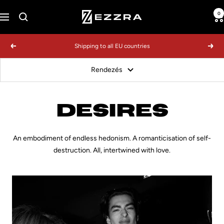
Ugrás
0
EZZRA
a
tartalomhoz
Shipping to all EU countries
Előző
Köve
Rendezés
Desires
An embodiment of endless hedonism. A romanticisation of self-
destruction. All, intertwined with love.