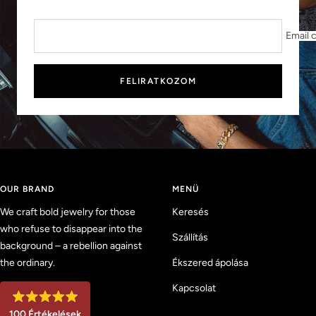
Email 
FELIRATKOZOM
OUR BRAND
MENÜ
We craft bold jewelry for those
Keresés
who refuse to disappear into the
Szállítás
background – a rebellion against
the ordinary.
Ékszered ápolása
Kapcsolat
4
100
Értékelések