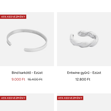
ár
ár
45% KEDVEZMÉNY
Bind karkötő - Ezüst
Entwine gyűrű - Ezüst
Akciós
Eredeti
Akciós
9.000 Ft
16.400 Ft
12.800 Ft
ár
ár
ár
45% KEDVEZMÉNY
45% KEDVEZMÉNY