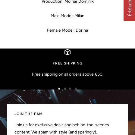
Értékelések
Production: Molnár Dominik
Male Model: Milán
Female Model: Dorina
FREE SHIPPING
Free shipping on all orders above €50.
Menj
Menj
Menj
Menj
a
a
a
a
1.
2.
3.
4.
oldalra
oldalra
oldalra
oldalra
JOIN THE FAM
Join us for exclusive deals and behind-the-scenes
content. We spam with style (and sparingly).