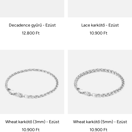
Decadence gyűrű - Ezüst
Lace karkötő - Ezüst
Akciós
Akciós
12.800 Ft
10.900 Ft
ár
ár
Wheat karkötő (3mm) - Ezüst
Wheat karkötő (5mm) - Ezüst
Akciós
Akciós
10.900 Ft
10.900 Ft