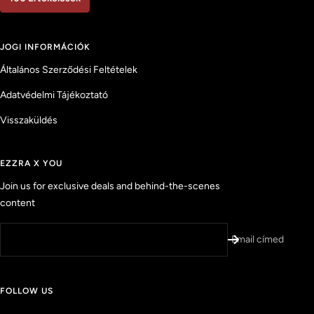
.
9
1
c
s
0
i
JOGI INFORMÁCIÓK
0
l
l
h
Általános Szerződési Feltételek
a
g
i
5
Adatvédelmi Tájékoztató
t
-
b
e
ő
Visszaküldés
l
l
e
s
EZZRA X YOU
í
Join us for exclusive deals and behind-the-scenes
t
content
e
t
t
Email címed
é
r
t
FOLLOW US
é
k