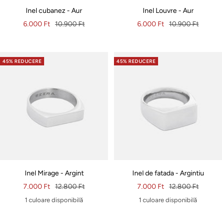
Inel cubanez - Aur
Inel Louvre - Aur
Pret
Pret
Pret
Pret
6.000 Ft
10.900 Ft
6.000 Ft
10.900 Ft
special
original
special
original
45% REDUCERE
45% REDUCERE
Inel Mirage - Argint
Inel de fatada - Argintiu
Pret
Pret
Pret
Pret
7.000 Ft
12.800 Ft
7.000 Ft
12.800 Ft
special
original
special
original
1 culoare disponibilă
1 culoare disponibilă