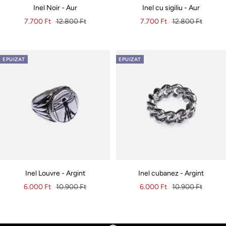
Inel Noir - Aur
Inel cu sigiliu - Aur
Pret
Pret
Pret
Pret
7.700 Ft
12.800 Ft
7.700 Ft
12.800 Ft
special
original
special
original
EPUIZAT
EPUIZAT
Inel Louvre - Argint
Inel cubanez - Argint
Pret
Pret
Pret
Pret
6.000 Ft
10.900 Ft
6.000 Ft
10.900 Ft
special
original
special
original