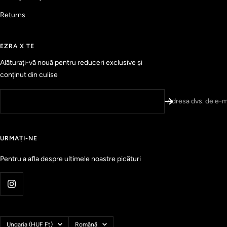
9
d
e
i
Returns
n
n
5
z
s
i
t
EZRA X TE
e
i
l
Alăturați-vă nouă pentru reduceri exclusive și
e
v
conținut din culise
e
r
i
Adresa dvs. de e-m
f
i
c
URMAȚI-NE
a
t
Pentru a afla despre ultimele noastre picături
e
c
u
o
m
e
Ţară
Limbă
Ungaria (HUF Ft)
Română