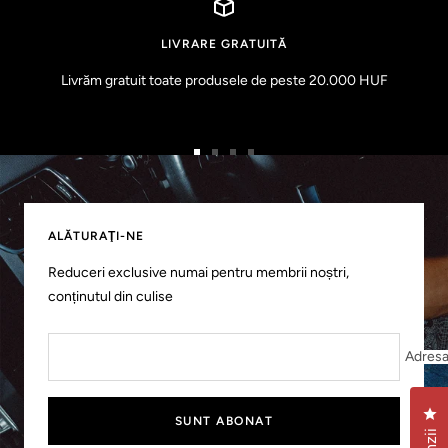
LIVRARE GRATUITĂ
Livrăm gratuit toate produsele de peste 20.000 HUF
Accesați
Accesați
Accesați
Accesați
1
2
3
4
.
.
.
.
în
în
în
în
ALĂTURAŢI-NE
lateral
lateral
lateral
lateral
Reduceri exclusive numai pentru membrii noștri,
conținutul din culise
Adresa
Ap
SUNT ABONAT