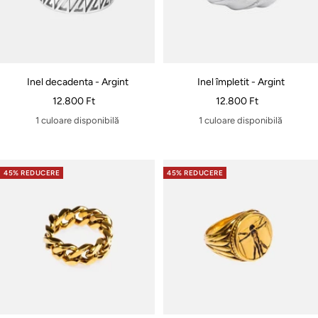
Inel decadenta - Argint
Inel împletit - Argint
Pret
Pret
12.800 Ft
12.800 Ft
special
special
1 culoare disponibilă
1 culoare disponibilă
45% REDUCERE
45% REDUCERE