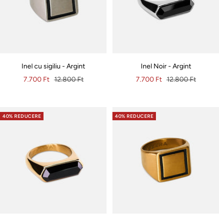
Inel cu sigiliu - Argint
Inel Noir - Argint
Pret
Pret
Pret
Pret
7.700 Ft
12.800 Ft
7.700 Ft
12.800 Ft
special
original
special
original
40% REDUCERE
40% REDUCERE