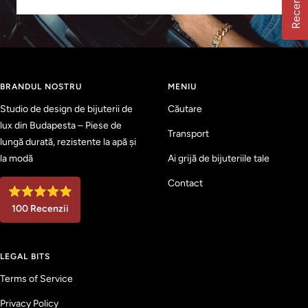
Recenzii
BRANDUL NOSTRU
MENIU
Studio de design de bijuterii de
Căutare
lux din Budapesta – Piese de
Transport
lungă durată, rezistente la apă și
la modă
Ai grijă de bijuteriile tale
Contact
E
100
Recenzii
v
a
1
l
u
0
a
LEGAL BITS
0
t
c
r
Terms of Service
u
4
e
.
Privacy Policy
c